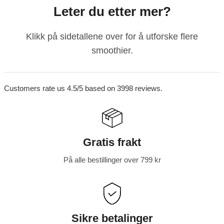
Leter du etter mer?
Klikk på sidetallene over for å utforske flere
smoothier.
Customers rate us 4.5/5 based on 3998 reviews.
M
u
l
Gratis frakt
t
i
På alle bestillinger over 799 kr
k
o
l
o
Sikre betalinger