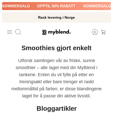
Hopp
SOMMERSALG
OPPTIL 50% RABATT
SOMMERSALG
til
innholdet
Rask levering i Norge
Søk
Smoothies gjort enkelt
Utforsk samlingen vår av friske, sunne
smoothier – alle laget med din MyBlend i
tankene. Enten du vil fylle på etter en
treningsøkt eller bare trenger et raskt
mellommåltid på farten, er disse blandingene
laget for å passe din aktive livsstil.
Bloggartikler