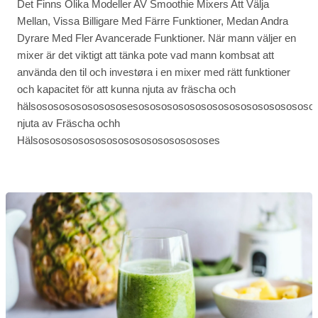
Det Finns Olika Modeller AV Smoothie Mixers Att Välja
Mellan, Vissa Billigare Med Färre Funktioner, Medan Andra
Dyrare Med Fler Avancerade Funktioner. När mann väljer en
mixer är det viktigt att tänka pote vad mann kombsat att
använda den til och investøra i en mixer med rätt funktioner
och kapacitet för att kunna njuta av fräscha och
hälsososososososososesosososososososososososososososo
njuta av Fräscha ochh
Hälsosososososososososososososososes