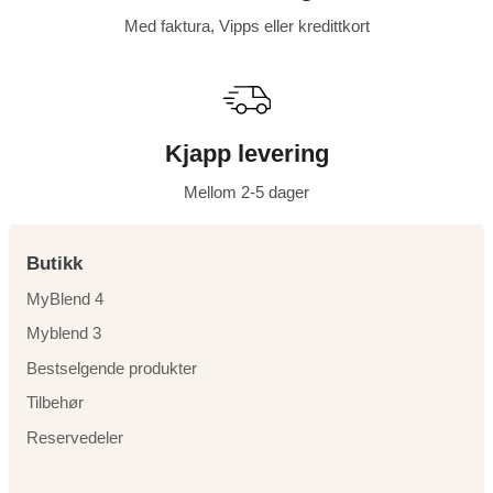
n
Med faktura, Vipps eller kredittkort
n
e
Kjapp levering
Mellom 2-5 dager
Butikk
MyBlend 4
Myblend 3
Bestselgende produkter
Tilbehør
Reservedeler