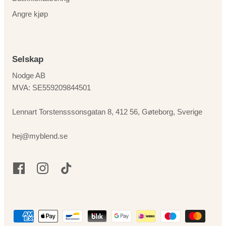
Angre kjøp
Selskap
Nodge AB
MVA: SE559209844501
Lennart Torstensssonsgatan 8, 412 56, Gøteborg, Sverige
hej@myblend.se